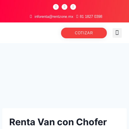
inforenta@rentzone.mx
81 1827 0398
COTIZAR
Renta Van con Chofer