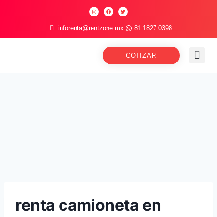
inforenta@rentzone.mx
81 1827 0398
COTIZAR
renta camioneta en