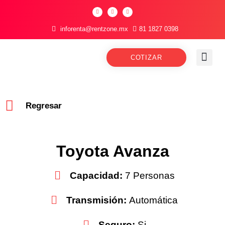
inforenta@rentzone.mx
81 1827 0398
COTIZAR
Regresar
Toyota Avanza
Capacidad:
7 Personas
Transmisión:
Automática
Seguro:
Si